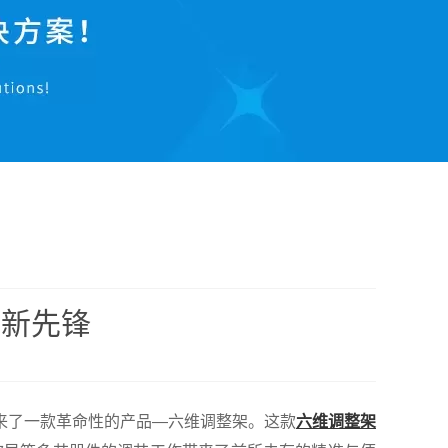
创新先锋
来了一款革命性的产品—六维调整架。这款
六维调整架