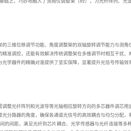
）的基础上，巧妙地融入了测角仪调整架（θz），为光纤阵列、
架的三维位移调节功能、角度调整架的双轴旋转调节能力与测角
的精准调控，还能有效解决传统调整架在多维调节时相互干扰、
为光学器件的精确对准提供了坚实保障，显著提升光信号传输效
需调整光纤阵列和光波导等光轴相应旋转方向的多芯器件调芯用
整光分路器的角度，确保各通道光信号的高效耦合与均匀分配，
之间的间距，满足光纤到芯片耦合、光学传感器与光纤连接等多