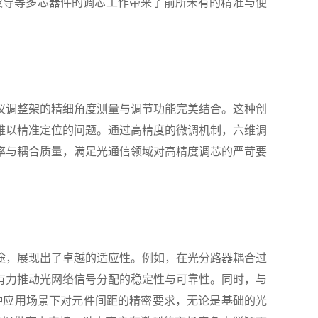
光波导等多芯器件的调芯工作带来了前所未有的精准与便
仪调整架的精细角度测量与调节功能完美结合。这种创
难以精准定位的问题。通过高精度的微调机制，六维调
率与耦合质量，满足光通信领域对高精度调芯的严苛要
途，展现出了卓越的适应性。例如，在光分路器耦合过
有力推动光网络信号分配的稳定性与可靠性。同时，与
种应用场景下对元件间距的精密要求，无论是基础的光