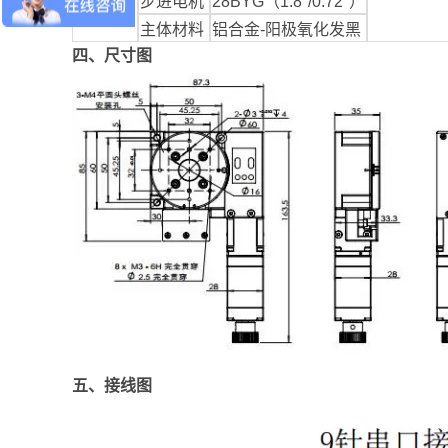
步进电机
28BYG（1.8°/0.72°）
主体材料
铝合金-阳极氧化发黑
四、尺寸图
五、接线图