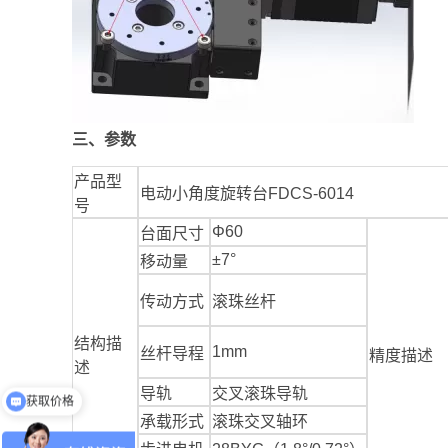
三、参数
产品型
电动小角度旋转台FDCS-6014
号
Φ60
台面尺寸
±7°
移动量
传动方式
滚珠丝杆
结构描
1mm
丝杆导程
精度描述
获取价格
述
导轨
交叉滚珠导轨
免费申请样机测试
承载形式
滚珠交叉轴环