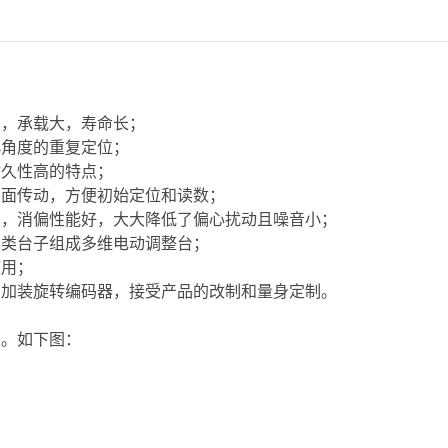
高，承载大，寿命长；
小角度的重复定位；
耐久性高的特点；
台面传动，方便初始定位和读数；
步，消偏性能好，大大降低了偏心扰动且噪音小；
种类台子组成多维电动调整台；
使用；
，加装旋转编码器，接受产品的改制和量身定制。
定。如下图：