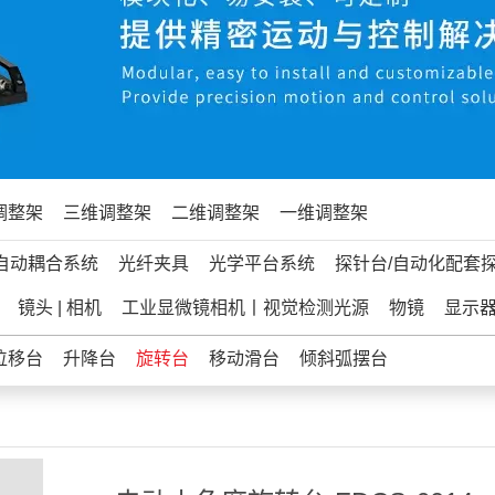
调整架
三维调整架
二维调整架
一维调整架
自动耦合系统
光纤夹具
光学平台系统
探针台/自动化配套
镜头 | 相机
工业显微镜相机丨视觉检测光源
物镜
显示
位移台
升降台
旋转台
移动滑台
倾斜弧摆台