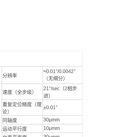
≈0.01°/0.0042°
分辨率
（无细分）
21°/sec（2相步
速度（全步级）
进）
重复定位精度（理
±0.01°
论）
30μmm
同轴度
10μmm
运动平行度
30μmm