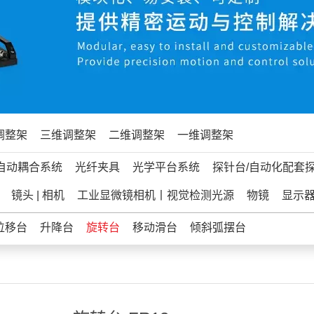
调整架
三维调整架
二维调整架
一维调整架
自动耦合系统
光纤夹具
光学平台系统
探针台/自动化配套
镜头 | 相机
工业显微镜相机丨视觉检测光源
物镜
显示
位移台
升降台
旋转台
移动滑台
倾斜弧摆台