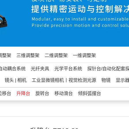
调整架
三维调整架
二维调整架
一维调整架
自动耦合系统
光纤夹具
光学平台系统
探针台/自动化配套
镜头 | 相机
工业显微镜相机丨视觉检测光源
物镜
显示
位移台
升降台
旋转台
移动滑台
倾斜弧摆台