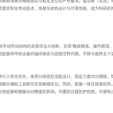
配精密场景对细微调控与稳定定位的严苛要求。复坦希（北京）
凭借定制化传动技术、场景化结构设计与可靠性能，成为科研机
动传动结构的深度优化与创新，实现“微调精准、操作顺滑、
彻底摒弃传统设备的轴间串扰与回程空转问题，平移与旋转五个
行人性化优化，采用分级阻尼适配设计，阻尼力度均匀细腻，既
赖额外辅助工具即可实现精细定位。同时，配备一体化锁紧机构
有效抵御轻微振动对精度的影响。内置防过载防护机制，可避免