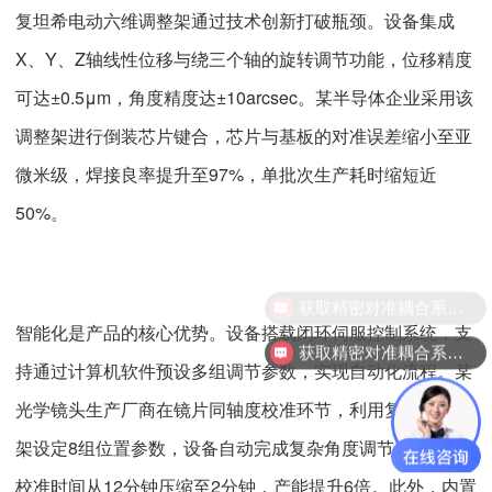
复坦希电动六维调整架通过技术创新打破瓶颈。设备集成
X、Y、Z轴线性位移与绕三个轴的旋转调节功能，位移精度
可达±0.5μm，角度精度达±10arcsec。某半导体企业采用该
调整架进行倒装芯片键合，芯片与基板的对准误差缩小至亚
微米级，焊接良率提升至97%，单批次生产耗时缩短近
50%。
获取精密对准耦合系统技术方案
智能化是产品的核心优势。设备搭载闭环伺服控制系统，支
获取精密对准耦合系统技术方案
持通过计算机软件预设多组调节参数，实现自动化流程。某
光学镜头生产厂商在镜片同轴度校准环节，利用复坦希调整
架设定8组位置参数，设备自动完成复杂角度调节，单镜头
校准时间从12分钟压缩至2分钟，产能提升6倍。此外，内置