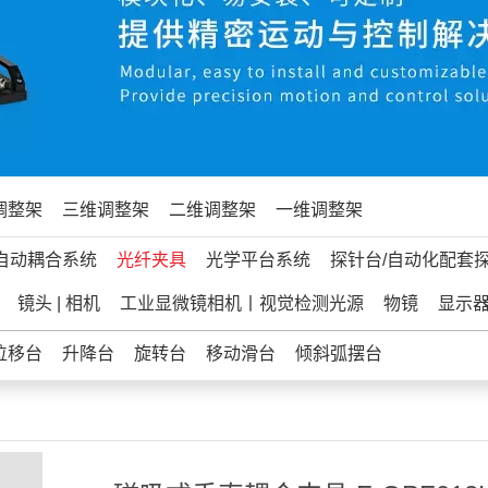
调整架
三维调整架
二维调整架
一维调整架
自动耦合系统
光纤夹具
光学平台系统
探针台/自动化配套
镜头 | 相机
工业显微镜相机丨视觉检测光源
物镜
显示
位移台
升降台
旋转台
移动滑台
倾斜弧摆台