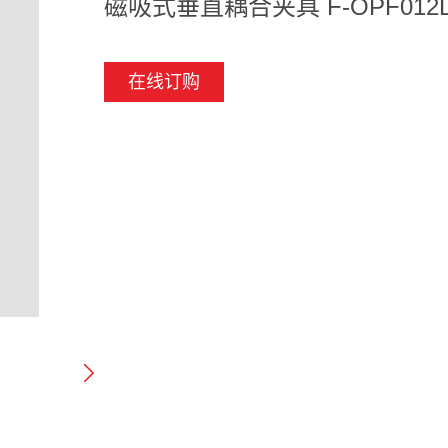
磁吸式垂直耦合夹具 F-OPF012L
在线订购