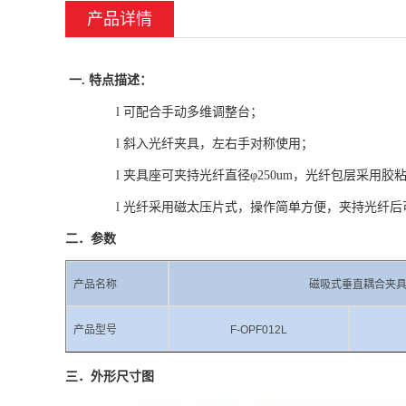
产品详情
一.
特点描述
：
l
可配合手动多维调整台；
l
斜入光纤夹具，左右手对称使用；
l
夹具座可夹持光纤直径
φ
250um
，光纤包层采用胶
l
光纤采用磁太压片式，操作简单方便，夹持光纤后
二．参数
产品名称
磁吸式垂直耦合夹
产品型号
F-OPF012L
三．
外形尺寸图