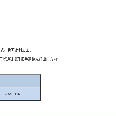
粘式，也可定制加工；
可以通过松开把手调整光纤出口方向；
具
F-OPF012R