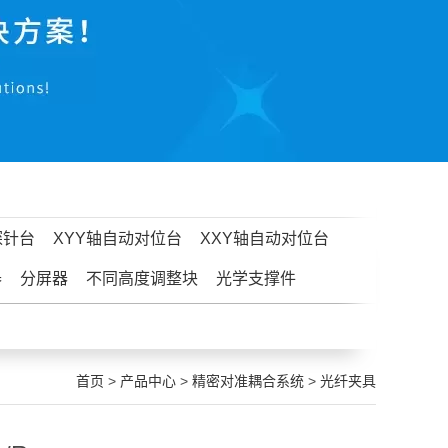
探针台
XYY轴自动对位台
XXY轴自动对位台
器
分屏器
不同高度调整块
光学支撑件
首页
>
产品中心
>
精密对准耦合系统
>
光纤夹具