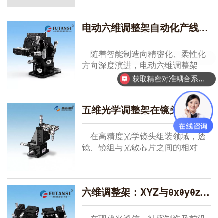
电动六维调整架自动化产线集成方案：从设备到系统的无缝嵌入之道
随着智能制造向精密化、柔性化
获取精密对准耦合系统技术方案
方向深度演进，电动六维调整架
已...
获取精密对准耦合系统技术方案
五维光学调整架在镜头组装中的应用：实现光轴精准调校的核心利器
在高精度光学镜头组装领域，透
镜、镜组与光敏芯片之间的相对
位...
六维调整架：XYZ与θxθyθz全自由度精密耦合的核心装备