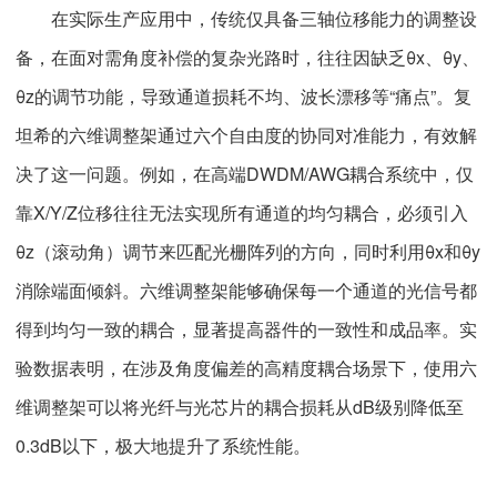
在实际生产应用中，传统仅具备三轴位移能力的调整设
备，在面对需角度补偿的复杂光路时，往往因缺乏θx、θy、
θz的调节功能，导致通道损耗不均、波长漂移等“痛点”。复
坦希的六维调整架通过六个自由度的协同对准能力，有效解
决了这一问题。例如，在高端DWDM/AWG耦合系统中，仅
靠X/Y/Z位移往往无法实现所有通道的均匀耦合，必须引入
θz（滚动角）调节来匹配光栅阵列的方向，同时利用θx和θy
消除端面倾斜。六维调整架能够确保每一个通道的光信号都
得到均匀一致的耦合，显著提高器件的一致性和成品率。实
验数据表明，在涉及角度偏差的高精度耦合场景下，使用六
维调整架可以将光纤与光芯片的耦合损耗从dB级别降低至
0.3dB以下，极大地提升了系统性能。