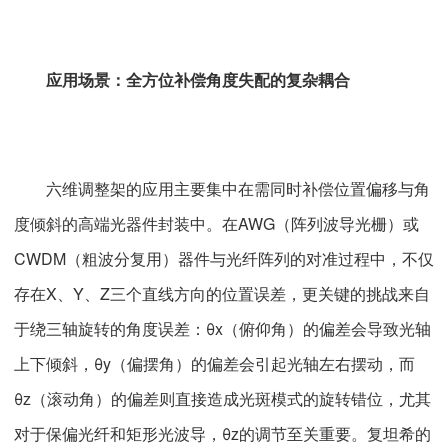
应用场景：全方位补偿角度失配的复杂耦合
六维调整架的应用主要集中在需同时补偿位置偏移与角
度倾斜的高端光器件封装中。在AWG（阵列波导光栅）或
CWDM（粗波分复用）器件与光纤阵列的对准过程中，不仅
存在X、Y、Z三个直线方向的位置误差，更关键的挑战来自
于绕三轴旋转的角度误差：θx（俯仰角）的偏差会导致光轴
上下倾斜，θy（偏摆角）的偏差会引起光轴左右摆动，而
θz（滚动角）的偏差则直接造成光斑模式的旋转错位，尤其
对于保偏光纤和矩形光波导，θz的调节至关重要。复坦希的