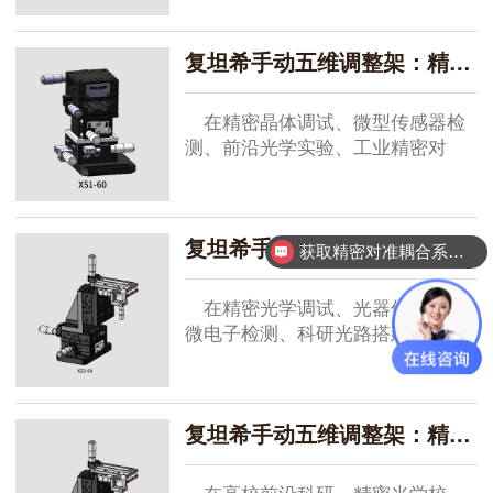
复坦希手动五维调整架：精密手动定位的无痕稳控典范
在精密晶体调试、微型传感器检
测、前沿光学实验、工业精密对
位...
复坦希手动五维调整架：精密场景手动调控的匠心之作
获取精密对准耦合系统技术方案
在精密光学调试、光器件耦合、
微电子检测、科研光路搭建等以
手...
复坦希手动五维调整架：精密场景下的手动调控优选装备