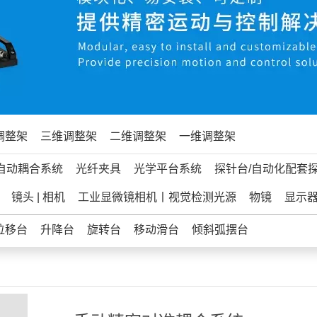
调整架
三维调整架
二维调整架
一维调整架
自动耦合系统
光纤夹具
光学平台系统
探针台/自动化配套
镜头 | 相机
工业显微镜相机丨视觉检测光源
物镜
显示
位移台
升降台
旋转台
移动滑台
倾斜弧摆台