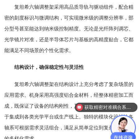
复坦希六轴调整架采用高品质导轨与驱动组件，配合精
密的刻度标识与微调结构，可实现微米级的调整分辨率，部
分型号甚至能达到纳米级控制精度。无论是光纤阵列调芯、
光学镜片对准，还是半导体芯片与基板的高精度贴合，它都
能满足不同场景的个性化需求。
结构设计，确保稳定性与灵活性
复坦希六轴调整架在结构设计上充分考虑了复杂场景的
应用需求。机身采用高强度铝合金材料，经整体精密加工而
成，既保证了设备的结构刚性，又有效降低了自身重量，便
获取精密对准耦合系统技术方案
于集成到各类光学平台或生产线上。独特的模块化设计让各
轴系可根据需求灵活组合，满足从简单定位到复杂姿态调整
的多样化需求。