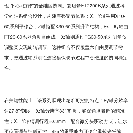
现“平移+旋转”的全维度协同。复坦希FT2200B系列通过科
学的轴系组合设计，构建完整调节体系：X、Y轴采用X10-
60系列平移台，Z轴搭配X30-60系列升降结构，θx、θy轴由
FT23-60系列角度台组成，θz轴则通过FG60-50系列测角仪
调整架实现旋转调节。这种组合不仅覆盖六自由度调节需
求，更通过轴系刚性连接确保调节过程中各维度的协同稳定
性。
在关键性能上，该系列展现出精准可控的特点：θy轴分辨率
达27.8"/刻度，θz轴分辨率33"/刻度，确保角度微调的精准
性；X、Y轴精调行程±0.3mm，配合微分头驱动方式，让水
平位置调节细腻可控。4kg的承重能力可稳定承载光纤阵