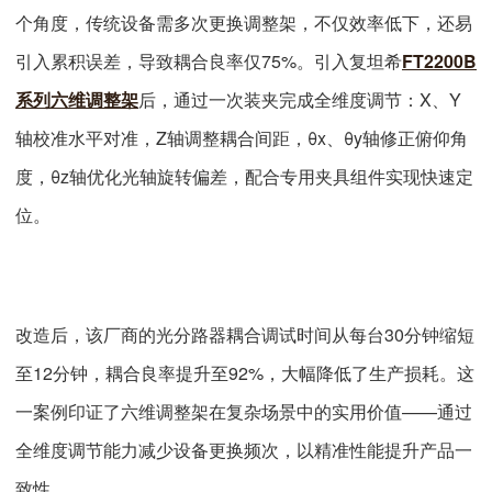
个角度，传统设备需多次更换调整架，不仅效率低下，还易
引入累积误差，导致耦合良率仅75%。引入复坦希
FT2200B
系列六维调整架
后，通过一次装夹完成全维度调节：X、Y
轴校准水平对准，Z轴调整耦合间距，θx、θy轴修正俯仰角
度，θz轴优化光轴旋转偏差，配合专用夹具组件实现快速定
位。
改造后，该厂商的光分路器耦合调试时间从每台30分钟缩短
至12分钟，耦合良率提升至92%，大幅降低了生产损耗。这
一案例印证了六维调整架在复杂场景中的实用价值——通过
全维度调节能力减少设备更换频次，以精准性能提升产品一
致性。