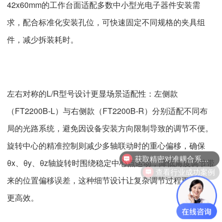
42x60mm的工作台面适配多数中小型光电子器件安装需
求，配合标准化安装孔位，可快速固定不同规格的夹具组
件，减少拆装耗时。
左右对称的L/R型号设计更显场景适配性：左侧款
（FT2200B-L）与右侧款（FT2200B-R）分别适配不同布
局的光路系统，避免因设备安装方向限制导致的调节不便。
旋转中心的精准控制则减少多轴联动时的重心偏移，确保
获取精密对准耦合系统技术方案
θx、θy、θz轴旋转时围绕稳定中心点运动，降低角度调节带
查看行业成功案例
来的位置偏移误差，这种细节设计让复杂调节过程更可控、
更高效。