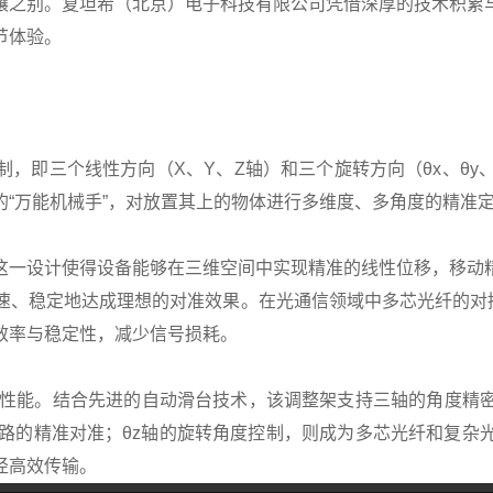
壤之别。复坦希（北京）电子科技有限公司凭借深厚的技术积累
节体验。
，即三个线性方向（X、Y、Z轴）和三个旋转方向（θx、θy
“万能机械手”，对放置其上的物体进行多维度、多角度的精准
。这一设计使得设备能够在三维空间中实现精准的线性位移，移动
速、稳定地达成理想的对准效果。在光通信领域中多芯光纤的对
效率与稳定性，减少信号损耗。
越的性能。结合先进的自动滑台技术，该调整架支持三轴的角度
光路的精准对准；θz轴的旋转角度控制，则成为多芯光纤和复
径高效传输。