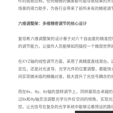
件的极致控制，任何细微的偏差都可能导致结果的天
场景的得力助手，为各行业带来了前所未有的精密调
六维调整架：多维精密调节的核心设计
复坦希六维调整架的设计基于对六个自由度的精准控制
的调节能力，让操作人员能够如同操控一个微观世界的
在XYZ轴的线性调节方面，采用了高精度直线滑台
定位，还是对光波导、光学元件的位置调整，都能快
间实现微米级的精确对准，极大提升了光信号耦合的
而在θx、θy、θz轴的旋转调节上，同样展现出卓
过θx和θy轴灵活调整光学元件在空间的倾角，实现
控，让光信号在复杂的光学系统中能够沿着预设的路