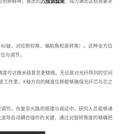
与创新精神，推出的
六维调整架
，成为满足这些高要求
、θz轴，对应俯仰角、偏航角和滚转角）。这种全方位
定位与调节。
精度可达微米级甚至更精细。无论是对光纤阵列的空间
接工作里，X轴方向的精准位移能够确保光纤芯与芯之
精密调节。在复杂光路的搭建与调试中，研究人员能够通
杂光波导自动耦合操作的关键，通过对旋转角度的精确把