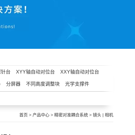
探针台
XYY轴自动对位台
XXY轴自动对位台
器
分屏器
不同高度调整块
光学支撑件
首页
>
产品中心
>
精密对准耦合系统
>
镜头 | 相机