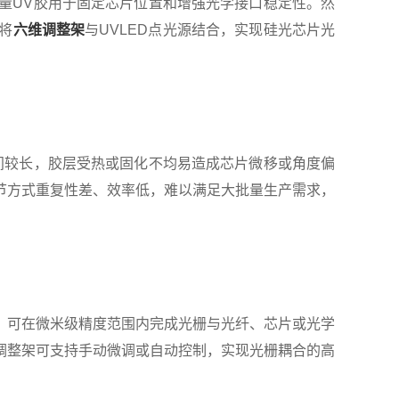
量UV胶用于固定芯片位置和增强光学接口稳定性。然
将
六维调整架
与UVLED点光源结合，实现硅光芯片光
较长，胶层受热或固化不均易造成芯片微移或角度偏
节方式重复性差、效率低，难以满足大批量生产需求，
，可在微米级精度范围内完成光栅与光纤、芯片或光学
调整架可支持手动微调或自动控制，实现光栅耦合的高