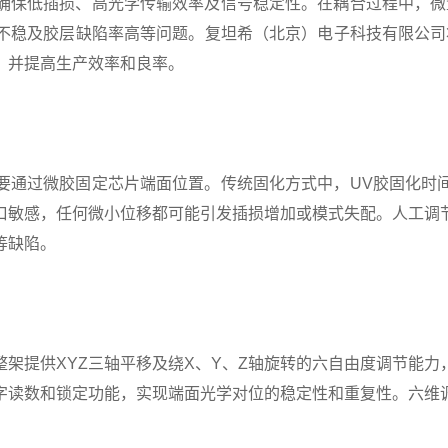
确保低插损、高光学传输效率及信号稳定性。在耦合过程中，微
不稳及胶层缺陷率高等问题。复坦希（北京）电子科技有限公司
，并提高生产效率和良率。
通过微胶固定芯片端面位置。传统固化方式中，UV胶固化时间
口敏感，任何微小位移都可能引发插损增加或模式失配。人工调
等缺陷。
提供XYZ三轴平移及绕X、Y、Z轴旋转的六自由度调节能力
字读数和锁定功能，实现端面光学对位的稳定性和重复性。六维