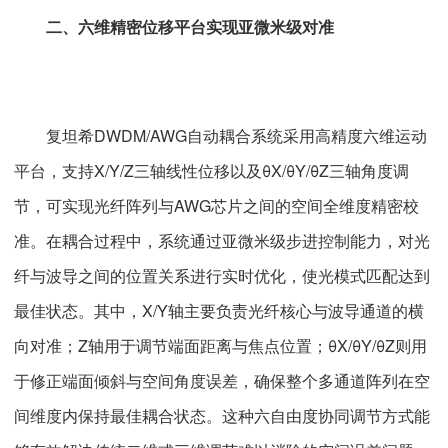
二、六维精密位移平台实现亚微米级对准
复坦希DWDM/AWG自动耦合系统采用高精度六维运动
平台，支持X/Y/Z三轴线性位移以及θX/θY/θZ三轴角度调
节，可实现光纤阵列与AWG芯片之间的空间全维度精密校
准。在耦合过程中，系统通过亚微米级步进控制能力，对光
纤与波导之间的位置关系进行实时优化，使光模式匹配达到
最佳状态。其中，X/Y轴主要负责光纤核心与波导通道的横
向对准；Z轴用于调节端面距离与焦点位置；θX/θY/θZ则用
于修正端面倾斜与空间角度误差，确保整个多通道阵列在空
间维度内保持最佳耦合状态。这种六自由度协同调节方式能