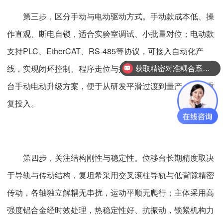
第三步，区分手动与电动驱动方式。手动款成本低、操
作直观、断电自锁，适合实验室调试、小批量对位；电动款
支持PLC、EtherCAT、RS-485等协议，可接入自动化产
线，实现闭环控制、程序走位与批量作业。复坦希提供同平
获取精密对准耦合系统技术方案
台手动电动升级方案，便于从研发平滑过渡到量产，降低重
复投入。
第四步，关注结构刚性与稳定性。位移台长期精度取决
于导轨与传动结构，复坦希采用交叉滚柱导轨与低背隙精密
传动，各轴独立解耦无串扰，运动平顺无爬行；主体采用高
强度铝合金经时效处理，热稳定性好、抗振动，锁紧机构力