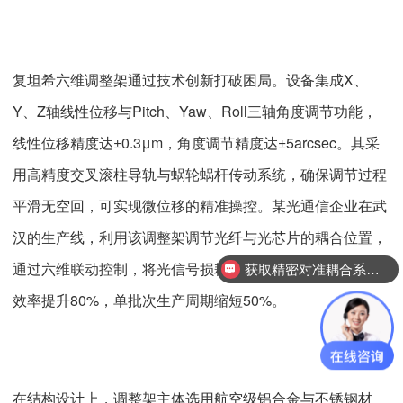
复坦希六维调整架通过技术创新打破困局。设备集成X、
Y、Z轴线性位移与Pitch、Yaw、Roll三轴角度调节功能，
线性位移精度达±0.3μm，角度调节精度达±5arcsec。其采
用高精度交叉滚柱导轨与蜗轮蜗杆传动系统，确保调节过程
平滑无空回，可实现微位移的精准操控。某光通信企业在武
汉的生产线，利用该调整架调节光纤与光芯片的耦合位置，
通过六维联动控制，将光信号损耗从1.0dB降至0.2dB，耦合
获取精密对准耦合系统技术方案
效率提升80%，单批次生产周期缩短50%。
在结构设计上，调整架主体选用航空级铝合金与不锈钢材