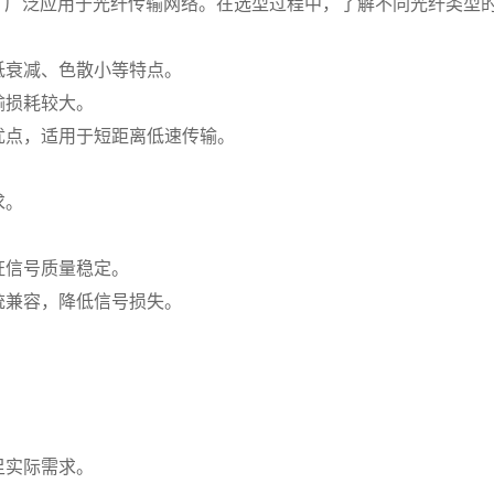
，广泛应用于光纤传输网络。在选型过程中，了解不同光纤类型
低衰减、色散小等特点。
输损耗较大。
等优点，适用于短距离低速传输。
求。
证信号质量稳定。
系统兼容，降低信号损失。
。
足实际需求。