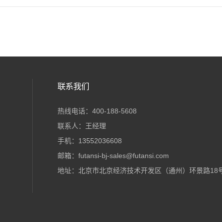
联系我们
热线电话：400-188-5608
联系人：王经理
手机：13552036608
邮箱：futansi-bj-sales@futansi.com
地址：北京市北京经济技术开发区（通州）环景路18号院