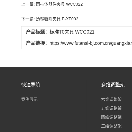
上一篇: 圆柱体器件夹具 WCC022
下一篇: 透镜吸附夹具 F-XF002
产品标题：
标准T0夹具 WCC021
产品链接：
https://www.futansi-bj.com.cn/guangxian
快速导航
多维调整架
案例展示
六维调整架
五维调整架
四维调整架
三维调整架