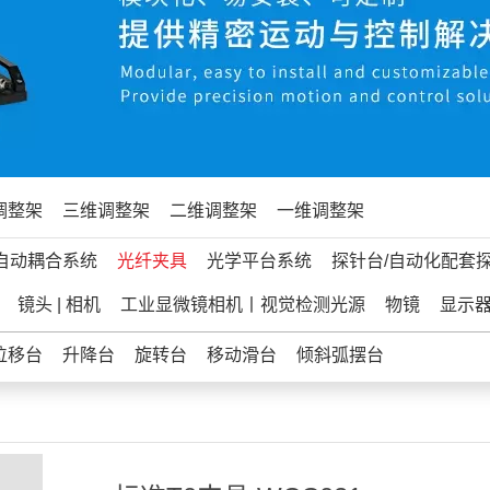
调整架
三维调整架
二维调整架
一维调整架
自动耦合系统
光纤夹具
光学平台系统
探针台/自动化配套
镜头 | 相机
工业显微镜相机丨视觉检测光源
物镜
显示
位移台
升降台
旋转台
移动滑台
倾斜弧摆台