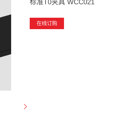
标准T0夹具 WCC021
在线订购