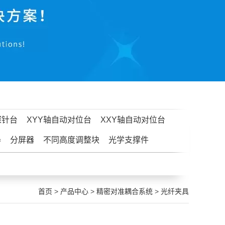
探针台
XYY轴自动对位台
XXY轴自动对位台
器
分屏器
不同高度调整块
光学支撑件
首页
>
产品中心
>
精密对准耦合系统
>
光纤夹具