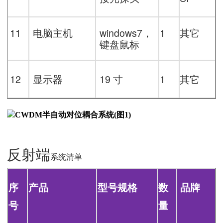
11
电脑主机
windows7
，
1
其它
键盘鼠标
12
显示器
19
寸
1
其它
反射端
系统清单
序
产品
型号规格
数
品牌
号
量