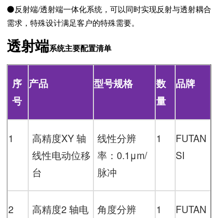
⚫
反射端/透射端一体化系统，可以同时实现反射与透射耦合
需求，特殊设计满足客户的特殊需要。
透射端
系统主要配置清单
序
产品
型号规格
数
品牌
号
量
1
高精度
XY
轴
线性分辨
1
FUTAN
线性电动位移
率：
0.1μm
/
SI
台
脉冲
2
高精度
2
轴电
角度分辨
1
FUTAN