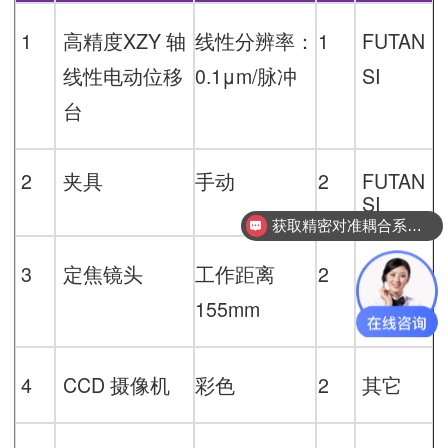
1
高精度
XZY
轴
线性分辨率：
1
FUTAN
线性电动位移
0.1μm
/脉冲
SI
台
2
夹具
手动
2
FUTAN
SI
获取精密对准耦合系统技术方案
查看行业成功案例
3
定焦镜头
工作距离
2
其它
155mm
4
CCD
摄像机
彩色
2
其它