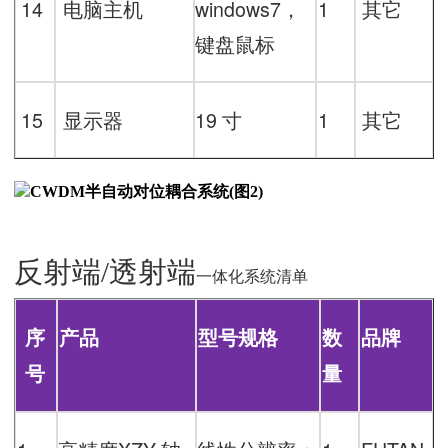
14
电脑主机
windows7
，
1
其它
键盘鼠标
15
显示器
19
寸
1
其它
反射端
/透射端
一体化系统清单
序
产品
型号规格
数
品牌
号
量