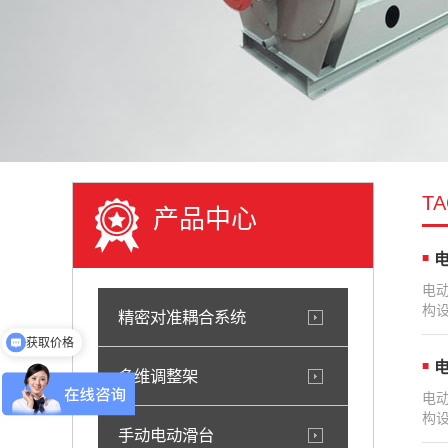
T
产品中心
电
电
构
精密对准耦合系统
获取价格
电
多维调整架
电
构
手动电动滑台